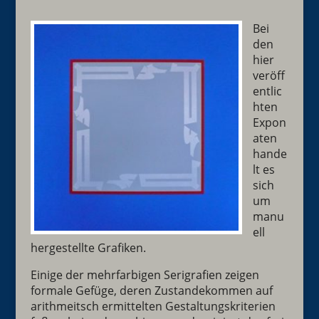
Bei
den
hier
veröff
entlic
hten
Expon
aten
hande
lt es
sich
um
manu
ell
hergestellte Grafiken.
Einige der mehrfarbigen Serigrafien zeigen
formale Gefüge, deren Zustandekommen auf
arithmeitsch ermittelten Gestaltungskriterien