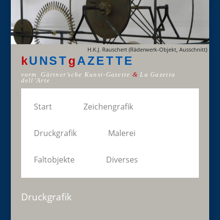
H.K.J. Rauschert (Räderwerk-Objekt, Ausschnitt)
k
UNST
g
AZETTE
vorm. Gärtner’sche Kunst-Gazette
&
La Gazetta
dell’Arte
Start
Zeichengrafik
Druckgrafik
Malerei
Faltobjekte
Diverses
Druckgrafik